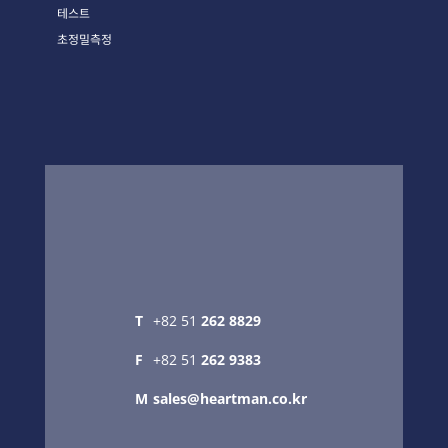
테스트
초정밀측정
T
+82 51
262 8829
F
+82 51
262 9383
M
sales@heartman.co.kr