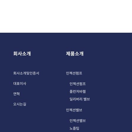
회사소개
제품소개
P
P
회사소개및인증서
인젝션펌프
대표이사
인젝션펌프
플런저바렐
연혁
딜리버리 밸브
오시는길
인젝션밸브
인젝션밸브
노즐팁